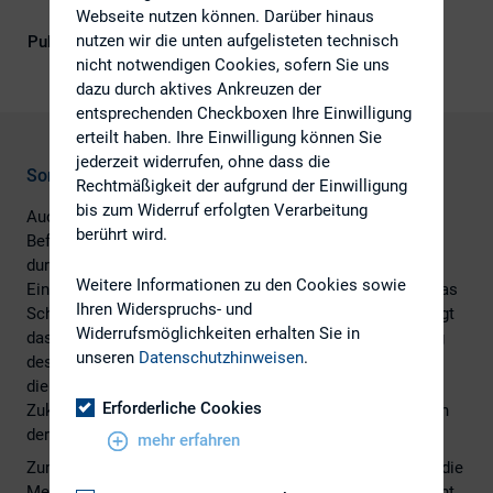
Webseite nutzen können. Darüber hinaus
nutzen wir die unten aufgelisteten technisch
Publikationsform
DIRK-Publikationen
nicht notwendigen Cookies, sofern Sie uns
dazu durch aktives Ankreuzen der
entsprechenden Checkboxen Ihre Einwilligung
erteilt haben. Ihre Einwilligung können Sie
jederzeit widerrufen, ohne dass die
Sonderthema: Aktiendividende
Rechtmäßigkeit der aufgrund der Einwilligung
bis zum Widerruf erfolgten Verarbeitung
Auch in diesem Herbst hat der DIRK seine halbjährliche
berührt wird.
Befragung von IR-Managern, das Stimmungsbarometer,
durchgeführt. Neben den regelmäßig abgefragten
Weitere Informationen zu den Cookies sowie
Einschätzung zur wirtschaftlichen Lage, wurde diesmal das
Ihren Widerspruchs- und
Schwerpunktthema Aktiendividende behandelt. Dabei zeigt
Widerrufsmöglichkeiten erhalten Sie in
das DIRK-Stimmungsbarometer eine deutliche Abkühlung
unseren
Datenschutzhinweisen
.
des Geschäftsklimas in Deutschland. Das gilt sowohl für
die aktuelle als auch die zukünftige Lage. Für die
Erforderliche Cookies
Zukunftsaussichten wird der größte Rückgang seit Beginn
der Umfrage in 2006 verzeichnet.
mehr erfahren
Zum Thema Aktiendividende zeigen die Antworten, dass die
Meinungsbildung noch im vollem Gange ist. Erst 9 Prozent