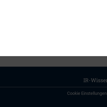
on führe zu einer besseren Bewertung des Unter
f.
IR-Wisse
Cookie Einstellungen