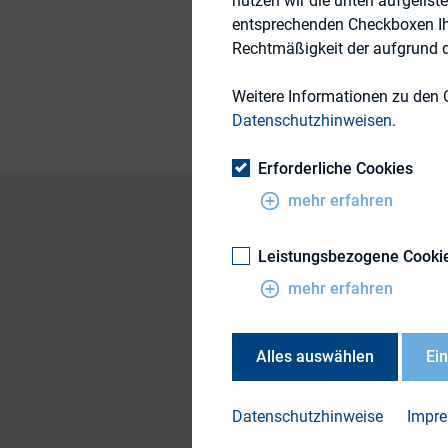
nutzen wir die unten aufgelist
Themengebiete
entsprechenden Checkboxen Ihre
Rechtmäßigkeit der aufgrund de
Publikationsform
Weitere Informationen zu den 
Datenschutzhinweisen
.
Erforderliche Cookies
mehr erfahren
Leistungsbezogene Cooki
Sonderthema: Digi
mehr erfahren
Diesen Herbst geht
der wirtschaftliche
Alles auswählen
Ei
Zum Thema Digitalis
Unternehmen bisher k
Datenschutzhinweise
Impr
auf Social-Media-P