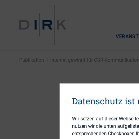
VERANST
Publikation
|
Internet gewinnt für CSR-Kommunikation 
Internet
Datenschutz ist
an Bedeu
Wir setzen auf dieser Webseit
nutzen wir die unten aufgelist
entsprechenden Checkboxen Ihre
24. September 2013