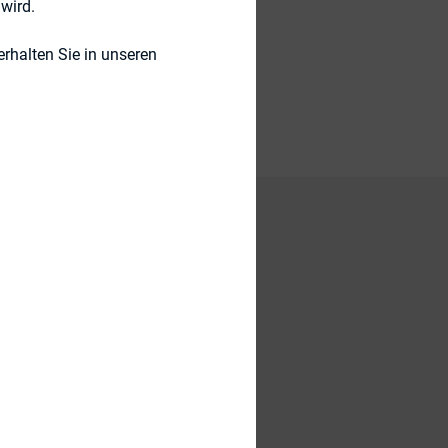
wird.
rhalten Sie in unseren
n jeweils die Top
0 untersucht.
ung und