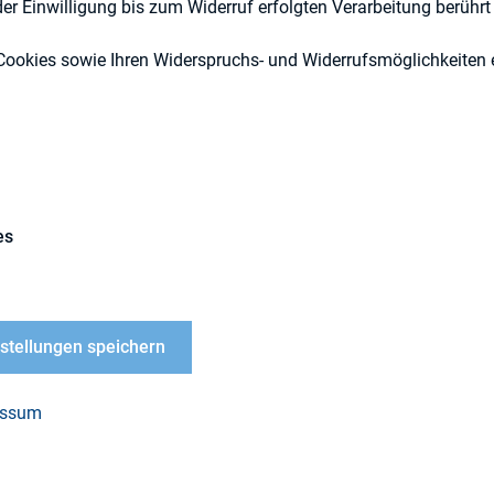
r Einwilligung bis zum Widerruf erfolgten Verarbeitung berührt 
Cookies sowie Ihren Widerspruchs- und Widerrufsmöglichkeiten e
Externe Publikationen
es
irchhoff Consult AG (23 Fragen, 58 Kriterien) wurde
er Indizes DAX, Dow Jones, SMI, ATX und FTSE 10
nstellungen speichern
n waren unter anderem die strategische Veranker
on CSR.
essum
Marktkapitalisierung zum 31.12.2006
pdf-Datei, 3MB)