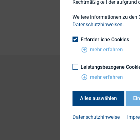
Rechtmäßigkeit der aufgrund de
Weitere Informationen zu den 
Publikationsform
Datenschutzhinweisen
.
Erforderliche Cookies
mehr erfahren
Leistungsbezogene Cooki
mehr erfahren
In der Studie der K
Ten-Unternehmen* d
Alles auswählen
Ei
Bewertungskriterie
Implementierung v
Datenschutzhinweise
Impr
* gemessen an der 
Komplette Studie (