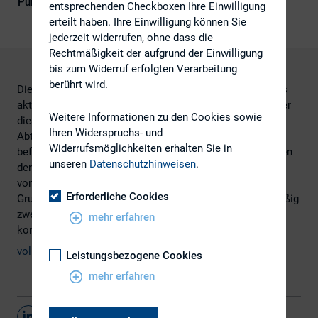
Publikationsform
Externe Publikationen
entsprechenden Checkboxen Ihre Einwilligung
erteilt haben. Ihre Einwilligung können Sie
jederzeit widerrufen, ohne dass die
Rechtmäßigkeit der aufgrund der Einwilligung
bis zum Widerruf erfolgten Verarbeitung
berührt wird.
Die drei Hamburger Unternehmen CAT Consultants, news
aktuell und Faktenkontor haben im August und September
Weitere Informationen zu den Cookies sowie
dieses Jahres 203 Fach- und Führungskräfte aus IR-
Ihren Widerspruchs- und
Abteilungen und IR-Agenturen für den „IR-Trendmonitor“
Widerrufsmöglichkeiten erhalten Sie in
befragt. In der Online-Umfrage wurden u.a. Einschätzungen
unseren
Datenschutzhinweisen
.
der Entwicklung von Budget- und Honorar, Eigenschaften
von IR-Experten, Bedeutung von Zielgruppen und DFVA-
Erforderliche Cookies
Grundsätzen erfasst. Der „IR-Trendmonitor“ wird regelmäßig
zweimal im Jahr durchgeführt, um Branchentrends
mehr erfahren
kontinuierlich erfassen zu können.
vollständige Studie (pdf-Datei, 328 KB)
Leistungsbezogene Cookies
mehr erfahren
Teilen