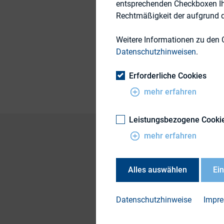
entsprechenden Checkboxen Ihre
Rechtmäßigkeit der aufgrund de
19. Oktober 2018
Weitere Informationen zu den 
Datenschutzhinweisen
.
Publikationsform
Erforderliche Cookies
mehr erfahren
Leistungsbezogene Cooki
mehr erfahren
DOWN
Alles auswählen
Ei
DVFA 
Corp
Datenschutzhinweise
Impr