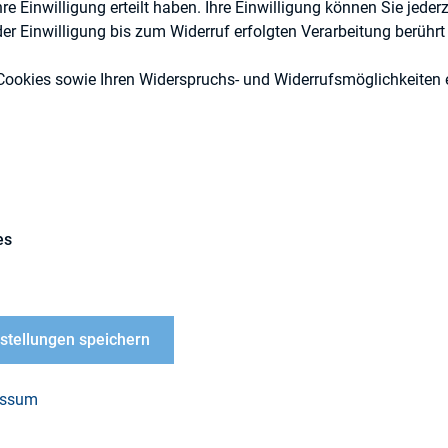
 Einwilligung erteilt haben. Ihre Einwilligung können Sie jederz
r Einwilligung bis zum Widerruf erfolgten Verarbeitung berührt 
Cookies sowie Ihren Widerspruchs- und Widerrufsmöglichkeiten e
DIRK-Publikationen
es
LOAD
nstellungen speichern
Scorecard for
orate Governance
essum