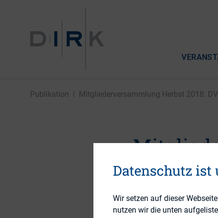
VERANST
Publikation
|
Mitgliederversammlung Herbst 2018: DVF
Mitglied
DVFA Sco
Datenschutz ist
Governa
Wir setzen auf dieser Webseit
nutzen wir die unten aufgelist