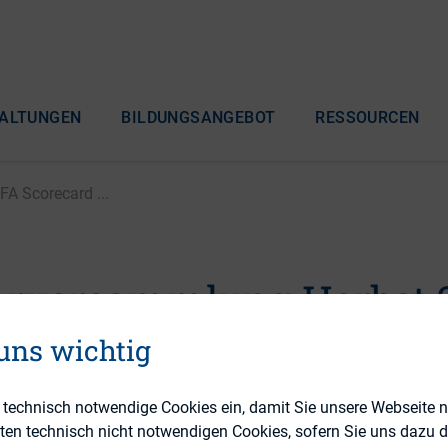
ALTUNGEN
BILDUNGSANGEBOT
RESSOURCEN
A Scorecard ...
erversammlung Herbst 2
recard for Corporate
 uns wichtig
nce
e technisch notwendige Cookies ein, damit Sie unsere Webseite 
eten technisch nicht notwendigen Cookies, sofern Sie uns dazu 