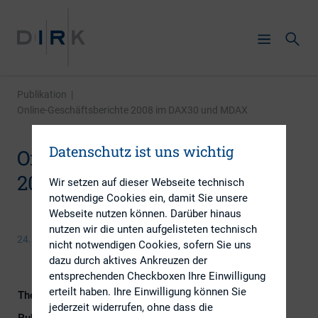
Publikation
|
Online-Geschäftsberichte 2008 im DAX30 und MDAX
Datenschutz ist uns wichtig
Online-Geschäftsberichte
2008 im DAX30 und MDAX
Wir setzen auf dieser Webseite technisch
notwendige Cookies ein, damit Sie unsere
Webseite nutzen können. Darüber hinaus
nutzen wir die unten aufgelisteten technisch
24. September 2013
nicht notwendigen Cookies, sofern Sie uns
dazu durch aktives Ankreuzen der
entsprechenden Checkboxen Ihre Einwilligung
erteilt haben. Ihre Einwilligung können Sie
Themengebiete
Berichterstattung, Digitalisierung
jederzeit widerrufen, ohne dass die