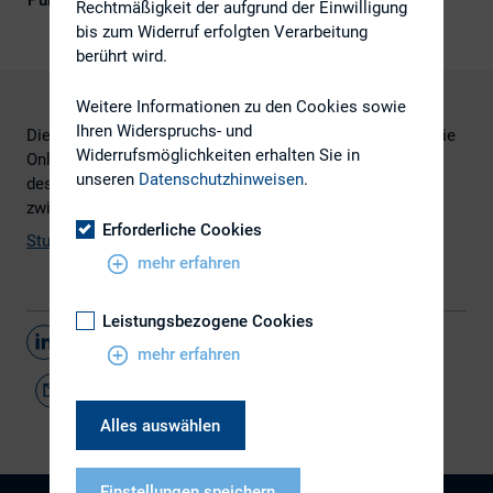
Publikationsform
Externe Publikationen
Rechtmäßigkeit der aufgrund der Einwilligung
bis zum Widerruf erfolgten Verarbeitung
berührt wird.
Weitere Informationen zu den Cookies sowie
Ihren Widerspruchs- und
Die Kirchhoff Consult AG untersuchte zum zweiten Mal die
Widerrufsmöglichkeiten erhalten Sie in
Online-Geschäftsberichte der Unternehmen des DAX und
unseren
Datenschutzhinweisen
.
des MDAX. Insgesamt sind deutliche Unterschiede
zwischen den Segmenten zu erkennen.
Erforderliche Cookies
Studie
mehr erfahren
Leistungsbezogene Cookies
Teilen
mehr erfahren
Alles auswählen
Einstellungen speichern