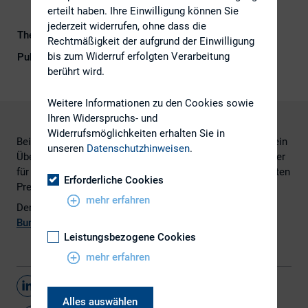
erteilt haben. Ihre Einwilligung können Sie
jederzeit widerrufen, ohne dass die
Themengebiet
Kapitalmarktrecht
Rechtmäßigkeit der aufgrund der Einwilligung
bis zum Widerruf erfolgten Verarbeitung
Publikationsform
Externe Publikationen
berührt wird.
Weitere Informationen zu den Cookies sowie
Ihren Widerspruchs- und
Widerrufsmöglichkeiten erhalten Sie in
Bei der Ermittlung der angemessenen Gegenleistung für ein
unseren
Datenschutzhinweisen
.
Übernahmeangebot sind grundsätzlich auch die vom Bieter
für den Erwerb von Wandelschuldverschreibungen gezahlten
Erforderliche Cookies
Preise zu berücksichtigen.
mehr erfahren
Den Urteilstext finden Sie
hier
auf der Internetseite des
Bundesgerichtshofs
.
Leistungsbezogene Cookies
mehr erfahren
Teilen
Alles auswählen