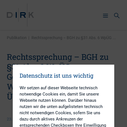
Publikation
|
Rechtssprechung – BGH zu §31 Abs. 6 WpÜG ...
Rechtssprechung – BGH zu
§31 Abs. 6 WpÜG
Gegenleistung
Datenschutz ist uns wichtig
Wertpapiererwerbs- und
Wir setzen auf dieser Webseite technisch
Übernahmegesetz
notwendige Cookies ein, damit Sie unsere
Webseite nutzen können. Darüber hinaus
nutzen wir die unten aufgelisteten technisch
nicht notwendigen Cookies, sofern Sie uns
dazu durch aktives Ankreuzen der
23. Januar 2018
entsprechenden Checkboxen Ihre Einwilligung