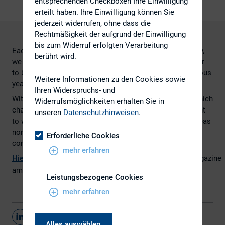
entsprechenden Checkboxen Ihre Einwilligung
erteilt haben. Ihre Einwilligung können Sie
jederzeit widerrufen, ohne dass die
Rechtmäßigkeit der aufgrund der Einwilligung
bis zum Widerruf erfolgten Verarbeitung
Each year, as part of our Global Investor Relations Survey,
berührt wird.
we ask members of the IR community what they consider
to be the main investor relations challenges of the previous
Weitere Informationen zu den Cookies sowie
year.
Ihren Widerspruchs- und
With 753 responses to this question in Q1, we look at which
Widerrufsmöglichkeiten erhalten Sie in
challenges – from finding long-term small-cap investment
unseren
Datenschutzhinweisen
.
to weak commodity prices and finding time for an overseas
non-deal roadshow – most affected the global IR
Erforderliche Cookies
community in 2014.
mehr erfahren
Hier
geht
es
zu
m
gesamten
Artikel
,
erschienen
im
IR
Magazine
am 17.08.2015
Leistungsbezogene Cookies
mehr erfahren
Teilen
Alles auswählen