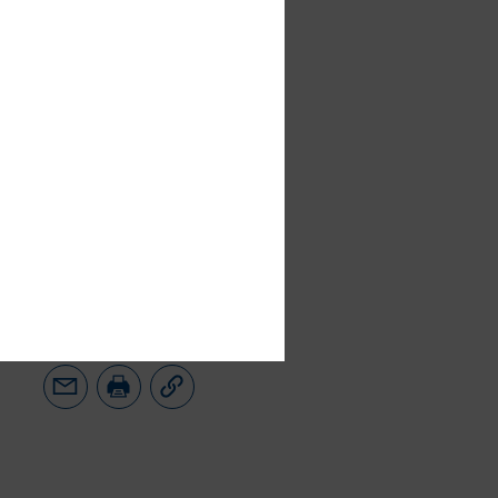
ungspflichten nach
lesbaren Version“
lektronisch
llt damit.
lich überarbeitete
ie sich am besten