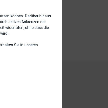
nutzen können. Darüber hinaus
ernance), IR-
durch aktives Ankreuzen der
eit widerrufen, ohne dass die
wird.
rhalten Sie in unseren
ng (StimmRMV) in
hkeit,
er die Melde- und