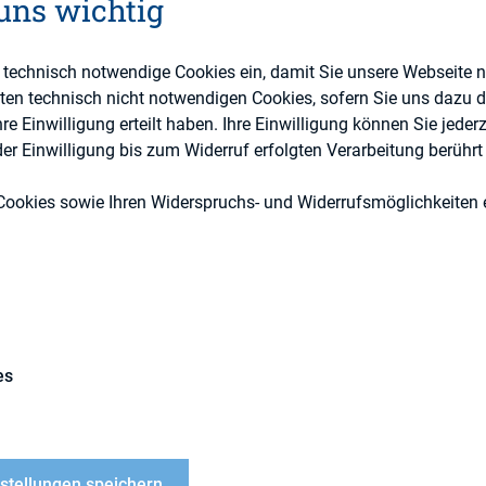
 uns wichtig
e technisch notwendige Cookies ein, damit Sie unsere Webseite 
Berichterstattung, ESG (inkl. Nachhaltigkeit & Gov
eten technisch nicht notwendigen Cookies, sofern Sie uns dazu 
Kompetenz, Kapitalmarktrecht
 Einwilligung erteilt haben. Ihre Einwilligung können Sie jederz
r Einwilligung bis zum Widerruf erfolgten Verarbeitung berührt 
Externe Publikationen
Cookies sowie Ihren Widerspruchs- und Widerrufsmöglichkeiten e
8 tritt die neue Stimmrechtsmitteilungsverordnu
es
itpunkt besteht für Stimmrechtsinhaber die Möglic
ungen gemäß §§ 33 ff. WpHG auch elektronisch üb
lattform (MVP) der BaFin einzureichen.
nstellungen speichern