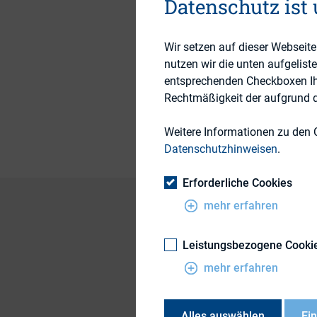
Datenschutz ist
Wir setzen auf dieser Webseit
Themengebiete
nutzen wir die unten aufgelist
entsprechenden Checkboxen Ihre
Rechtmäßigkeit der aufgrund de
Publikationsform
Weitere Informationen zu den 
Datenschutzhinweisen
.
Erforderliche Cookies
mehr erfahren
Am 30. Oktober 201
Leistungsbezogene Cooki
Kraft. Ab diesem Ze
mehr erfahren
Stimmrechtsmitteil
Veröffentlichungsp
Alles auswählen
Ei