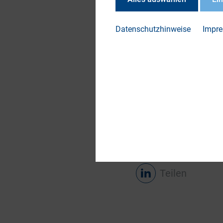
Für Emittenten vere
dem WpHG: Der Inve
Datenschutzhinweise
Impr
(PDF) auch eine XML
übermitteln. Die fe
Dienstleister, wie 
Eingabemöglichkeit
direkt an Ihren ent
Teilen