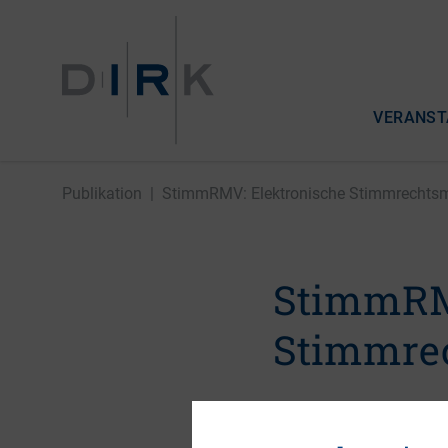
VERANST
Publikation
|
StimmRMV: Elektronische Stimmrechtsmit
StimmRM
Stimmrec
29. Oktober 2018