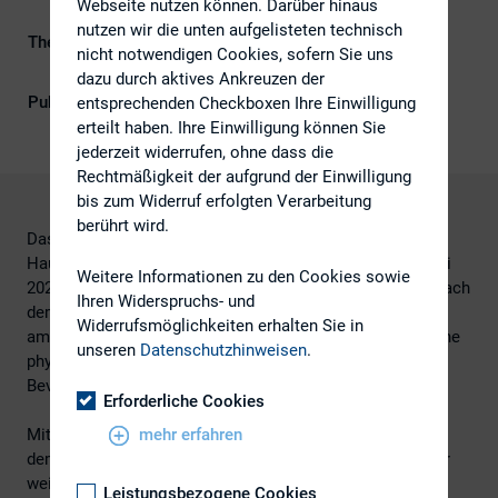
Webseite nutzen können. Darüber hinaus
nutzen wir die unten aufgelisteten technisch
Themengebiete
Digitalisierung, Investoren,
nicht notwendigen Cookies, sofern Sie uns
Kapitalmarktrecht
dazu durch aktives Ankreuzen der
Publikationsform
Externe Publikationen
entsprechenden Checkboxen Ihre Einwilligung
erteilt haben. Ihre Einwilligung können Sie
jederzeit widerrufen, ohne dass die
Rechtmäßigkeit der aufgrund der Einwilligung
bis zum Widerruf erfolgten Verarbeitung
berührt wird.
Das Gesetz zur dauerhaften Einführung der virtuellen
Hauptversammlung („virtuelle HV“ / „vHV“) ist am 27. Juli
Weitere Informationen zu den Cookies sowie
2022 in Kraft getreten. Damit wird Gesellschaften auch nach
Ihren Widerspruchs- und
dem Auslaufen der pandemiebedingten Übergangslösung
Widerrufsmöglichkeiten erhalten Sie in
am 31. August 2022 die Möglichkeit gewährt, ihre HV ohne
unseren
Datenschutzhinweisen
.
physische Präsenz der Aktionäre oder ihrer
Bevollmächtigten abzuhalten.
Erforderliche Cookies
mehr erfahren
Mit einer Umfrage bei börsennotierten Unternehmen aus
dem DAX, MDAX, SDAX und Prime Standard (Auswahl der
weiteren 70 Unternehmen mit der größten
Leistungsbezogene Cookies