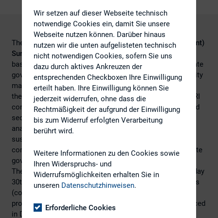
Wir setzen auf dieser Webseite technisch
notwendige Cookies ein, damit Sie unsere
Webseite nutzen können. Darüber hinaus
The
IRRI (Independent Research in Responsible Investment)
nutzen wir die unten aufgelisteten technisch
Survey
is the annual, globally-authoritative, practitioner-
nicht notwendigen Cookies, sofern Sie uns
based review of best practice and trends in SRI & corporate
dazu durch aktives Ankreuzen der
governance. Investor relations and corporate responsibility
entsprechenden Checkboxen Ihre Einwilligung
managers from listed companies are invited to complete
erteilt haben. Ihre Einwilligung können Sie
the Survey. This enables them to benchmark their own SRI
jederzeit widerrufen, ohne dass die
communications activity against their global, regional and
Rechtmäßigkeit der aufgrund der Einwilligung
sectoral peers, reward good research by voting for the
bis zum Widerruf erfolgten Verarbeitung
analysts & firms that best understand and reflect on the
berührt wird.
sustainability challenges and opportunities facing your
company and influence the future shape of SRI & corporate
Weitere Informationen zu den Cookies sowie
governance research.
Ihren Widerspruchs- und
The survey runs from Tuesday 1st November to Wednesday
Widerrufsmöglichkeiten erhalten Sie in
30th November 2016 and is open to all quoted companies
unseren
Datenschutzhinweisen
.
(corporates), asset managers, asset owners, research
providers, and ‘sell-side’ brokers . Results will be announced
Erforderliche Cookies
in December 2016.