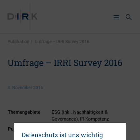
Publikation
|
Umfrage – IRRI Survey 2016
Umfrage – IRRI Survey 2016
3. November 2016
Themengebiete
ESG (inkl. Nachhaltigkeit &
Governance), IR-Kompetenz
Publikationsform
Externe Publikationen
Datenschutz ist uns wichtig