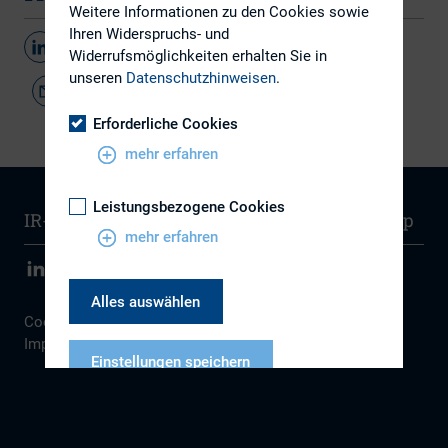
Weitere Informationen zu den Cookies sowie
Ihren Widerspruchs- und
Teilen
Widerrufsmöglichkeiten erhalten Sie in
unseren
Datenschutzhinweisen
.
Erforderliche Cookies
mehr erfahren
Leistungsbezogene Cookies
IR-Wissen
Kontakt
Newsletter
Sitemap
mehr erfahren
Alles auswählen
Cookie Einstellungen
|
Datenschutz
|
Disclaimer
|
Impressum
Einstellungen speichern
Datenschutzhinweise
Impressum