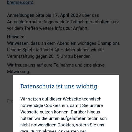
bremse.com
).
Anmeldungen bitte bis 17. April 2023
über das
Anmeldeformular. Angemeldete Teilnehmer erhalten kurz
vor dem Treffen weitere Infos zur Anfahrt.
Hinweis:
Wir wissen, dass an dem Abend ein wichtiges Champions
League Spiel stattfindet 😉 – daher planen wir die
Veranstaltung gegen 20:15 Uhr zu beenden!
Wir freuen uns auf eure Teilnahme und eine aktive
Mitwirkung.
Datenschutz ist uns wichtig
Wir setzen auf dieser Webseite technisch
Freie Plätze
Jetzt anmelden
notwendige Cookies ein, damit Sie unsere
Webseite nutzen können. Darüber hinaus
nutzen wir die unten aufgelisteten technisch
nicht notwendigen Cookies, sofern Sie uns
dazu durch aktives Ankreuzen der