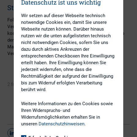
Datenschutz ist uns wichtig
Stornierungsgebühren
Wir setzen auf dieser Webseite technisch
Folgende Stornierungsgebühren sind beim Rücktritt vom
notwendige Cookies ein, damit Sie unsere
Vertrag zu beachten: bis einen Monat vor Kursbeginn
Webseite nutzen können. Darüber hinaus
kostenlos, bis eine Woche vor Kursbeginn 50 %, innerhalb
nutzen wir die unten aufgelisteten technisch
der letzten Woche vor Kursbeginn 90 % der Kursgebühr.
nicht notwendigen Cookies, sofern Sie uns
Maßgeblich ist der Eingang der Rücktrittserklärung beim
dazu durch aktives Ankreuzen der
Veranstalter (DIRK).
entsprechenden Checkboxen Ihre Einwilligung
erteilt haben. Ihre Einwilligung können Sie
jederzeit widerrufen, ohne dass die
Rechtmäßigkeit der aufgrund der Einwilligung
bis zum Widerruf erfolgten Verarbeitung
2 freie Plätze
Jetzt anmelden
berührt wird.
Weitere Informationen zu den Cookies sowie
Ihren Widerspruchs- und
Widerrufsmöglichkeiten erhalten Sie in
unseren
Datenschutzhinweisen
.
Teilen