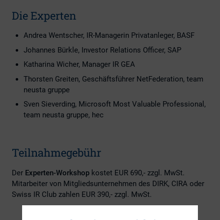
Die Experten
Andrea Wentscher, IR-Managerin Privatanleger, BASF
Johannes Bürkle, Investor Relations Officer, SAP
Katharina Wicher, Manager IR GEA
Thorsten Greiten, Geschäftsführer NetFederation, team
neusta gruppe
Sven Sieverding, Microsoft Most Valuable Professional,
team neusta gruppe, hec
Teilnahmegebühr
Der
Experten-Workshop
kostet EUR 690,- zzgl. MwSt.
Mitarbeiter von Mitgliedsunternehmen des DIRK, CIRA oder
Swiss IR Club zahlen EUR 390,- zzgl. MwSt.