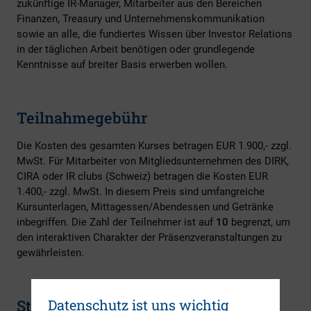
zukünftige IR-Manager, Mitarbeiter aus den Bereichen
Finanzen, Treasury und Unternehmenskommunikation
sowie an alle, die fundiertes Wissen über Investor Relations
in der täglichen Arbeit benötigen oder grundlegende
Kenntnisse auf breiter Basis erwerben wollen.
Teilnahmegebühr
Die Kosten des gesamten Kurses betragen EUR 1.900,- zzgl.
MwSt. Für Mitarbeiter von Mitgliedsunternehmen des DIRK,
CIRA oder IR clubs (Schweiz) betragen die Kosten EUR
1.400,- zzgl. MwSt. In diesem Preis sind umfangreiche
Kursunterlagen, Mittagessen/Abendessen und Getränke
inbegriffen. Die Zahl der Teilnehmer ist auf
10
begrenzt, um
den interaktiven Charakter der Präsenzveranstaltungen zu
gewährleisten.
Stornierungsgebühren
Datenschutz ist uns wichtig