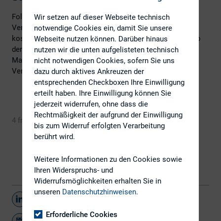
Folgende Stornierungsgebühren sind beim Rücktritt vom
Wir setzen auf dieser Webseite technisch
Vertrag zu beachten: bis einen Monat vor Kursbeginn
notwendige Cookies ein, damit Sie unsere
kostenlos, bis eine Woche vor Kursbeginn 50 %, innerhalb
Webseite nutzen können. Darüber hinaus
der letzten Woche vor Kursbeginn 90 % der Kursgebühr.
nutzen wir die unten aufgelisteten technisch
Maßgeblich ist der Eingang der Rücktrittserklärung beim
nicht notwendigen Cookies, sofern Sie uns
Veranstalter (DIRK).
dazu durch aktives Ankreuzen der
entsprechenden Checkboxen Ihre Einwilligung
erteilt haben. Ihre Einwilligung können Sie
jederzeit widerrufen, ohne dass die
Rechtmäßigkeit der aufgrund der Einwilligung
4 freie Plätze
Jetzt anmelden
bis zum Widerruf erfolgten Verarbeitung
berührt wird.
Weitere Informationen zu den Cookies sowie
Ihren Widerspruchs- und
Widerrufsmöglichkeiten erhalten Sie in
unseren
Datenschutzhinweisen
.
Teilen
Erforderliche Cookies