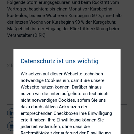
Folgende Stornierungsgebühren sind beim Rücktritt vom
Vertrag zu beachten: bis einen Monat vor Kursbeginn
kostenlos, bis eine Woche vor Kursbeginn 50 %, innerhalb
der letzten Woche vor Kursbeginn 90 % der Kursgebühr.
Maßgeblich ist der Eingang der Rücktrittserklärung beim
Veranstalter (DIRK).
Datenschutz ist uns wichtig
2 freie Plätze
Jetzt anmelden
Wir setzen auf dieser Webseite technisch
notwendige Cookies ein, damit Sie unsere
Webseite nutzen können. Darüber hinaus
nutzen wir die unten aufgelisteten technisch
nicht notwendigen Cookies, sofern Sie uns
dazu durch aktives Ankreuzen der
Teilen
entsprechenden Checkboxen Ihre Einwilligung
erteilt haben. Ihre Einwilligung können Sie
jederzeit widerrufen, ohne dass die
Rechtmäßigkeit der aufgrund der Einwilligung