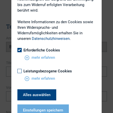
bis zum Widerruf erfolgten Verarbeitung
berührt wird.
Weitere Informationen zu den Cookies sowie
Terminanmeldung
Ihren Widerspruchs- und
Widerrufsmöglichkeiten erhalten Sie in
Anrede
unseren
Datenschutzhinweisen
.
Erforderliche Cookies
mehr erfahren
Titel
Leistungsbezogene Cookies
mehr erfahren
Vorname
*
Alles auswählen
Einstellungen speichern
Nachname
*