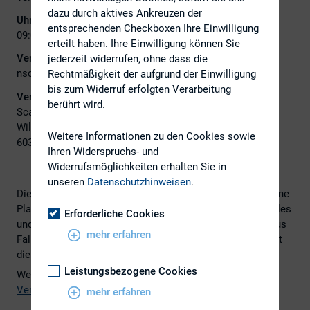
dazu durch aktives Ankreuzen der
Uhrzeit 28. April 2027:
entsprechenden Checkboxen Ihre Einwilligung
09:00 - 16:30
erteilt haben. Ihre Einwilligung können Sie
Veranstalter E-Mail:
jederzeit widerrufen, ohne dass die
nschulz@dirk.org
Rechtmäßigkeit der aufgrund der Einwilligung
bis zum Widerruf erfolgten Verarbeitung
Veranstaltungsort:
berührt wird.
Scandic Hotel Museumsufer
Wilhelm-Leuschner-Straße 44
Weitere Informationen zu den Cookies sowie
60329 Frankfurt
Ihren Widerspruchs- und
Widerrufsmöglichkeiten erhalten Sie in
unseren
Datenschutzhinweisen
.
Die sechste ESG-Tagung bietet am 27. + 28. April 2027 eine
Plattform für Experten aus dem Bereichen Umwelt, Soziales
Erforderliche Cookies
und Unternehmensführung. Ein spannendes Programm aus
mehr erfahren
Fallstudien, Berichten und Meinungsaustauschen erwartet
die Teilnehmerinnen und Teilnehmer.
Leistungsbezogene Cookies
Weitere Informationen finden Sie auf der
Veranstaltungsseite
.
mehr erfahren