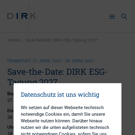
Termin
|
Save-the-Date: DIRK ESG-Tagung 2027
FRANKFURT, 27. APRIL 2027 - 28. APRIL 2027
Save-the-Date: DIRK ESG-
Tagung 2027
Datenschutz ist uns wichtig
Beginn:
27. April 2027
Wir setzen auf dieser Webseite technisch
Ende:
notwendige Cookies ein, damit Sie unsere
28. April 2027
Webseite nutzen können. Darüber hinaus
Uhrzeit 27. April 2027:
nutzen wir die unten aufgelisteten technisch
18:00 - 22:00
nicht notwendigen Cookies, sofern Sie uns