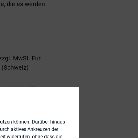
e, die es werden
zgl. MwSt. Für
s (Schweiz)
ung inbegriffen.
u tragen.
nutzen können. Darüber hinaus
durch aktives Ankreuzen der
eit widerrufen, ohne dass die