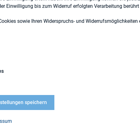
r Einwilligung bis zum Widerruf erfolgten Verarbeitung berührt 
Cookies sowie Ihren Widerspruchs- und Widerrufsmöglichkeiten e
es
nstellungen speichern
eldung
essum
Titel