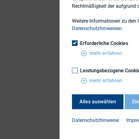
Rechtmäßigkeit der aufgrund de
Weitere Informationen zu den 
Datenschutzhinweisen
.
Erforderliche Cookies
Teilen
mehr erfahren
Leistungsbezogene Cooki
mehr erfahren
Alles auswählen
Ei
Terminanm
Datenschutzhinweise
Impr
Anrede