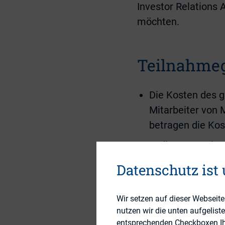
Investor Relations
möchten.
Teilnahme
Die Kosten des 
Mitarbeiter von 
betragen die Kos
In diesem Preis 
Die Kosten für d
Datenschutz ist
Wir setzen auf dieser Webseit
nutzen wir die unten aufgelist
6 freie Plätze
entsprechenden Checkboxen Ihre