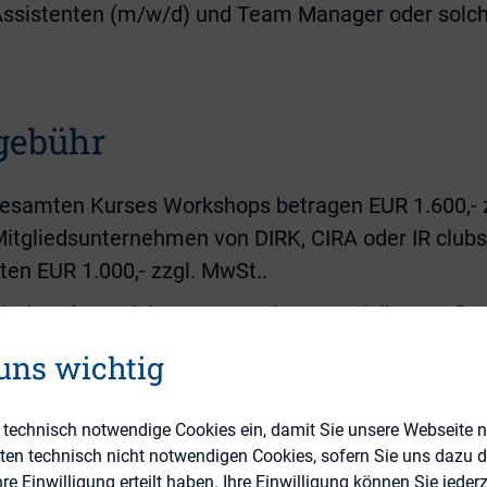
 Assistenten (m/w/d) und Team Manager oder solch
gebühr
gesamten Kurses Workshops betragen EUR 1.600,- z
Mitgliedsunternehmen von DIRK, CIRA oder IR club
ten EUR 1.000,- zzgl. MwSt..
sind umfangreiche Kursunterlagen und die Verpfleg
ie Übernachtung sind von den Teilnehmern selbst z
 uns wichtig
e technisch notwendige Cookies ein, damit Sie unsere Webseite 
eten technisch nicht notwendigen Cookies, sofern Sie uns dazu 
Jetzt anmelden
 Einwilligung erteilt haben. Ihre Einwilligung können Sie jederz