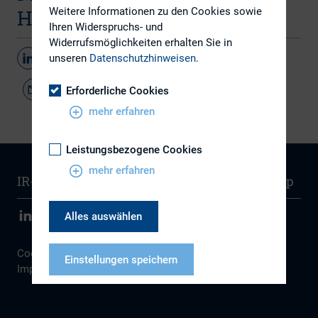
Herbst 2023
Weitere Informationen zu den Cookies sowie
Ihren Widerspruchs- und
Widerrufsmöglichkeiten erhalten Sie in
unseren
Datenschutzhinweisen
.
Teilen
Erforderliche Cookies
mehr erfahren
Leistungsbezogene Cookies
mehr erfahren
IR-Wissen
Kontakt
Newsletter
Sitemap
Alles auswählen
Cookie Einstellungen
|
Datenschutz
|
Disclaimer
|
Einstellungen speichern
Impressum
Datenschutzhinweise
Impressum